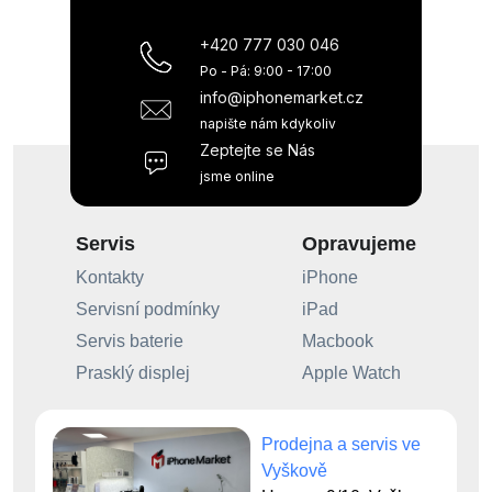
+420 777 030 046
Po - Pá: 9:00 - 17:00
info@iphonemarket.cz
napište nám kdykoliv
Zeptejte se Nás
jsme online
Servis
Opravujeme
Kontakty
iPhone
Servisní podmínky
iPad
Servis baterie
Macbook
Prasklý displej
Apple Watch
Prodejna a servis ve
Vyškově