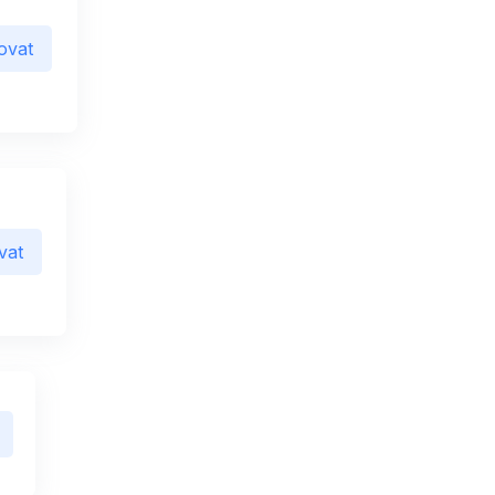
ovat
vat