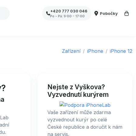
+420 777 030 046
Pobočky
Po - Pá: 9:00 - 17:00
Zařízení
iPhone
iPhone 12
y?
Nejste z Vyškova?
Vyzvednutí kurýrem
na
Vaše zařízení může zdarma
vyzvednout kurýr po celé
adní
České republice a doručit k nám
du.
na servis.