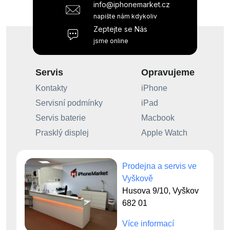
info@iphonemarket.cz
napište nám kdykoliv
Zeptejte se Nás
jsme online
Servis
Opravujeme
Kontakty
iPhone
Servisní podmínky
iPad
Servis baterie
Macbook
Prasklý displej
Apple Watch
Prodejna a servis ve
Vyškově
Husova 9/10, Vyškov
682 01
Více informací