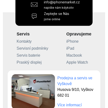
info@iphonemarket.cz
napište nám kdykoliv
Zeptejte se Nás
jsme online
Servis
Opravujeme
Kontakty
iPhone
Servisní podmínky
iPad
Servis baterie
Macbook
Prasklý displej
Apple Watch
Prodejna a servis ve
Vyškově
Husova 9/10, Vyškov
682 01
Více informací