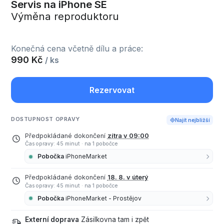
Servis na iPhone SE
Výměna reproduktoru
Konečná cena včetně dílu a práce:
990 Kč
/ ks
Rezervovat
DOSTUPNOST OPRAVY
Najít nejbližší
Předpokládané dokončení
zítra v 09:00
Čas opravy: 45 minut
·
na 1 pobočce
Pobočka
iPhoneMarket
Předpokládané dokončení
18. 8. v úterý
Čas opravy: 45 minut
·
na 1 pobočce
Pobočka
iPhoneMarket - Prostějov
Externí doprava
Zásilkovna tam i zpět