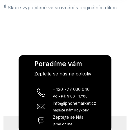
1)
Skóre vypočítané ve srovnání s originálním dílem.
Poradíme vám
Zeptejte se nás na cokoliv
+420 777 030 046
Po - Pá: 9:00 - 17:00
info@iphonemarket.cz
napište nám kdykoliv
Zeptejte se Nás
jsme online