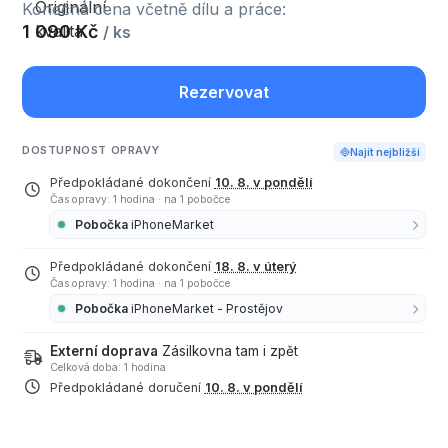
Konečná cena včetně dílu a práce:
1 090 Kč
/ ks
Rezervovat
DOSTUPNOST OPRAVY
Najít nejbližší
Předpokládané dokončení
10. 8. v pondělí
Čas opravy: 1 hodina
·
na 1 pobočce
Pobočka
iPhoneMarket
Předpokládané dokončení
18. 8. v úterý
Čas opravy: 1 hodina
·
na 1 pobočce
Pobočka
iPhoneMarket - Prostějov
Externí doprava
Zásilkovna tam i zpět
Celková doba: 1 hodina
Předpokládané doručení
10. 8. v pondělí