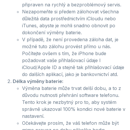
připraven na rychlý a bezproblémový servis.
Nezapomeňte si předem zálohovat všechna
důležitá data prostřednictvím iCloudu nebo
iTunes, abyste je mohli snadno obnovit po
dokončení výměny baterie.
V případě, že není provedena záloha dat, je
možné tuto zálohu provést přímo u nás.
Počítejte ovšem s tím, že iPhone bude
požadovat vaše přihlašovací údaje l
iCloud/Apple ID a stejně tak přihlašovací údaje
do dalších aplikací, jako je bankovnictví atd.
Délka výměny baterie:
Výměna baterie může trvat delší dobu, a to z
důvodu nutnosti přehrání software telefonu.
Tento krok je nezbytný pro to, aby systém
správně ukazoval 100% kondici nové baterie v
nastavení.
Očekávejte prosím, že váš telefon může být
mimo provoz po dobu několika hodin.