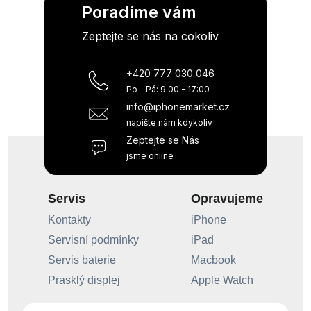
Poradíme vám
Zeptejte se nás na cokoliv
+420 777 030 046
Po - Pá: 9:00 - 17:00
info@iphonemarket.cz
napište nám kdykoliv
Zeptejte se Nás
jsme online
Servis
Opravujeme
Kontakty
iPhone
Servisní podmínky
iPad
Servis baterie
Macbook
Prasklý displej
Apple Watch