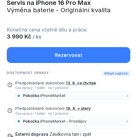
Servis na iPhone 16 Pro Max
Výměna baterie - Originální kvalita
Konečná cena včetně dílu a práce:
3 990 Kč
/ ks
Rezervovat
DOSTUPNOST OPRAVY
Najít nejbližší
Předpokládané dokončení
13. 8. ve čtvrtek
Čas opravy: 1 týden
·
na 1 pobočce
Pobočka
iPhoneMarket
Předpokládané dokončení
18. 8. v úterý
Čas opravy: 1 týden
·
na 1 pobočce
Pobočka
iPhoneMarket - Prostějov
Externí doprava
Zásilkovna tam i zpět