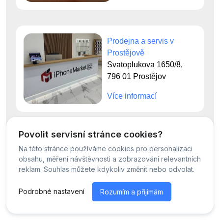
Prodejna a servis v
Prostějově
Svatoplukova 1650/8,
796 01 Prostějov
Více informací
Povolit servisní stránce cookies?
Na této stránce používáme cookies pro personalizaci
© Servis iPhoneMarket - 2026 -
Všechna práva vyhrazena.
obsahu, měření návštěvnosti a zobrazování relevantních
Běžíme na
MyRepair.app
reklam. Souhlas můžete kdykoliv změnit nebo odvolat.
Podrobné nastavení
Rozumím a přijímám