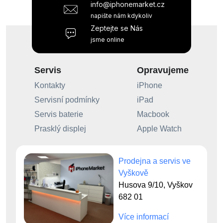
info@iphonemarket.cz
napište nám kdykoliv
Zeptejte se Nás
jsme online
Servis
Opravujeme
Kontakty
iPhone
Servisní podmínky
iPad
Servis baterie
Macbook
Prasklý displej
Apple Watch
Prodejna a servis ve
Vyškově
Husova 9/10, Vyškov
682 01
Více informací