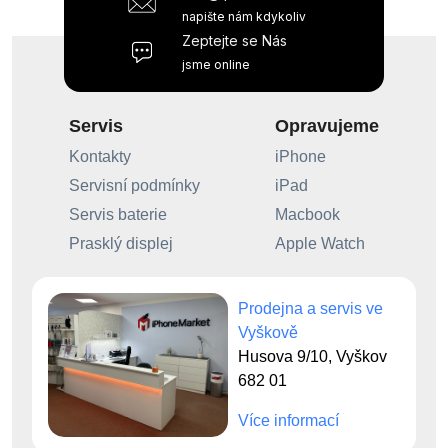
napište nám kdykoliv
Zeptejte se Nás
jsme online
Servis
Opravujeme
Kontakty
iPhone
Servisní podmínky
iPad
Servis baterie
Macbook
Prasklý displej
Apple Watch
Prodejna a servis ve
Vyškově
Husova 9/10, Vyškov
682 01
Více informací