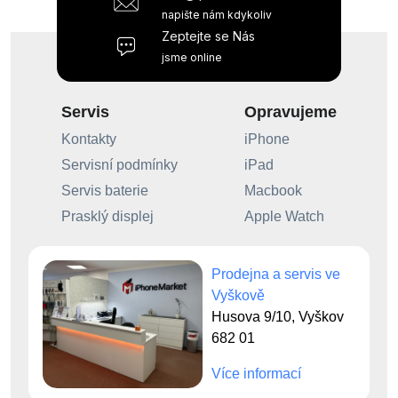
napište nám kdykoliv
Zeptejte se Nás
jsme online
Servis
Opravujeme
Kontakty
iPhone
Servisní podmínky
iPad
Servis baterie
Macbook
Prasklý displej
Apple Watch
Prodejna a servis ve
Vyškově
Husova 9/10, Vyškov
682 01
Více informací