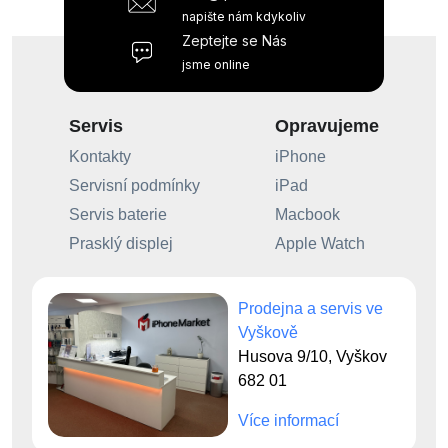
napište nám kdykoliv
Zeptejte se Nás
jsme online
Servis
Opravujeme
Kontakty
iPhone
Servisní podmínky
iPad
Servis baterie
Macbook
Prasklý displej
Apple Watch
Prodejna a servis ve
Vyškově
Husova 9/10, Vyškov
682 01
Více informací