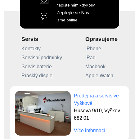
napište nám kdykoliv
Zeptejte se Nás
jsme online
Servis
Opravujeme
Kontakty
iPhone
Servisní podmínky
iPad
Servis baterie
Macbook
Prasklý displej
Apple Watch
Prodejna a servis ve
Vyškově
Husova 9/10, Vyškov
682 01
Více informací