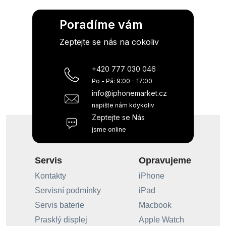
Poradíme vám
Zeptejte se nás na cokoliv
+420 777 030 046
Po - Pá: 9:00 - 17:00
info@iphonemarket.cz
napište nám kdykoliv
Zeptejte se Nás
jsme online
Servis
Opravujeme
Kontakty
iPhone
Servisní podmínky
iPad
Servis baterie
Macbook
Prasklý displej
Apple Watch