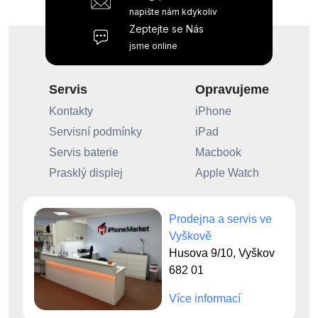
napište nám kdykoliv
Zeptejte se Nás
jsme online
Servis
Opravujeme
Kontakty
iPhone
Servisní podmínky
iPad
Servis baterie
Macbook
Prasklý displej
Apple Watch
Prodejna a servis ve
Vyškově
Husova 9/10, Vyškov
682 01
Více informací