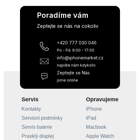
Poradíme vám
Zeptejte se nás na cokoliv
+420 777 030 046
Po - Pá: 9:00 - 17:00
info@iphonemarket.cz
napište nám kdykoliv
Zeptejte se Nás
jsme online
Servis
Opravujeme
Kontakty
iPhone
Servisní podmínky
iPad
Servis baterie
Macbook
Prasklý displej
Apple Watch