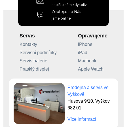
napište nám kdykoliv
Zeptejte se Nás
jsme online
Servis
Opravujeme
Kontakty
iPhone
Servisní podmínky
iPad
Servis baterie
Macbook
Prasklý displej
Apple Watch
Prodejna a servis ve
Vyškově
Husova 9/10, Vyškov
682 01
Více informací