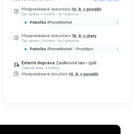
Předpokládané dokončení
10. 8. v pondělí
Čas opravy: 3 hodiny
·
na 1 pobočce
Pobočka
iPhoneMarket
Předpokládané dokončení
18. 8. v úterý
Čas opravy: 3 hodiny
·
na 1 pobočce
Pobočka
iPhoneMarket - Prostějov
Externí doprava
Zásilkovna tam i zpět
Celková doba: 3 hodiny
Předpokládané doručení
10. 8. v pondělí