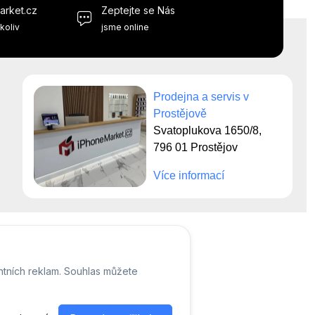
arket.cz
Zeptejte se Nás
koliv
jsme online
Prodejna a servis v
Prostějově
Svatoplukova 1650/8,
796 01 Prostějov
Více informací
ntních reklam. Souhlas můžete