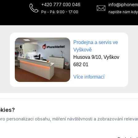
+420 777 030 046
info@iphonem
Po - Pá: 9:00 - 17:00
napište nám kdy
Prodejna a servis ve
Vyškově
Husova 9/10, Vyškov
682 01
Více informací
© Servis iPhoneMarket - 2026 -
Všechna práva vyhrazena.
okies?
Běžíme na
MyRepair.app
ro personalizaci obsahu, měření návštěvnosti a zobrazování releva