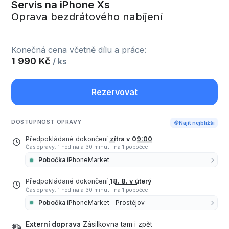
Servis na iPhone Xs
Oprava bezdrátového nabíjení
Konečná cena včetně dílu a práce:
1 990 Kč
/ ks
Rezervovat
DOSTUPNOST OPRAVY
Najít nejbližší
Předpokládané dokončení
zítra v 09:00
Čas opravy: 1 hodina a 30 minut
·
na 1 pobočce
Pobočka
iPhoneMarket
Předpokládané dokončení
18. 8. v úterý
Čas opravy: 1 hodina a 30 minut
·
na 1 pobočce
Pobočka
iPhoneMarket - Prostějov
Externí doprava
Zásilkovna tam i zpět