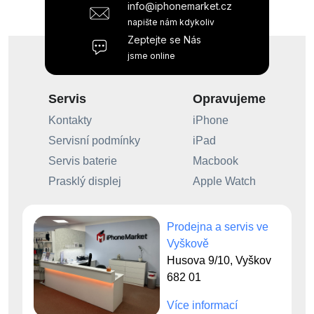
info@iphonemarket.cz
napište nám kdykoliv
Zeptejte se Nás
jsme online
Servis
Opravujeme
Kontakty
iPhone
Servisní podmínky
iPad
Servis baterie
Macbook
Prasklý displej
Apple Watch
Prodejna a servis ve
Vyškově
Husova 9/10, Vyškov
682 01
Více informací