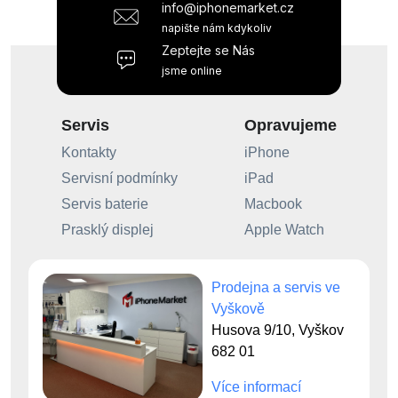
info@iphonemarket.cz
napište nám kdykoliv
Zeptejte se Nás
jsme online
Servis
Opravujeme
Kontakty
iPhone
Servisní podmínky
iPad
Servis baterie
Macbook
Prasklý displej
Apple Watch
Prodejna a servis ve
Vyškově
Husova 9/10, Vyškov
682 01
Více informací