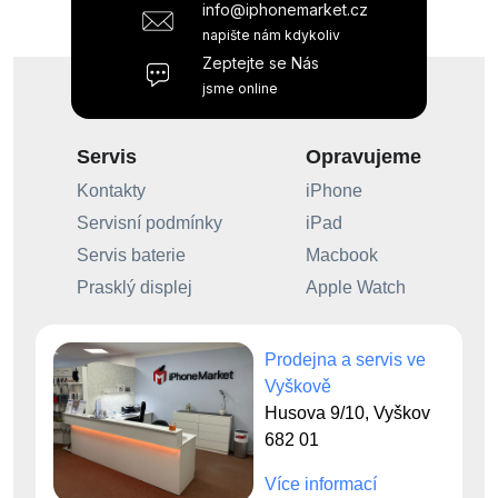
info@iphonemarket.cz
napište nám kdykoliv
Zeptejte se Nás
jsme online
Servis
Opravujeme
Kontakty
iPhone
Servisní podmínky
iPad
Servis baterie
Macbook
Prasklý displej
Apple Watch
Prodejna a servis ve
Vyškově
Husova 9/10, Vyškov
682 01
Více informací