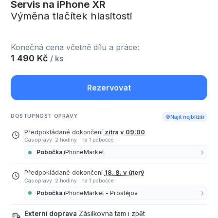
Servis na iPhone XR
Výměna tlačítek hlasitosti
Konečná cena včetně dílu a práce:
1 490 Kč
/ ks
Rezervovat
DOSTUPNOST OPRAVY
Najít nejbližší
Předpokládané dokončení
zítra v 09:00
Čas opravy: 2 hodiny
·
na 1 pobočce
Pobočka
iPhoneMarket
Předpokládané dokončení
18. 8. v úterý
Čas opravy: 2 hodiny
·
na 1 pobočce
Pobočka
iPhoneMarket - Prostějov
Externí doprava
Zásilkovna tam i zpět