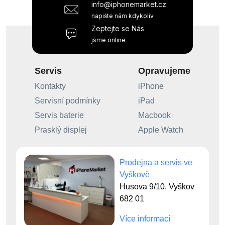
info@iphonemarket.cz
napište nám kdykoliv
Zeptejte se Nás
jsme online
Servis
Opravujeme
Kontakty
iPhone
Servisní podmínky
iPad
Servis baterie
Macbook
Prasklý displej
Apple Watch
Prodejna a servis ve
Vyškově
Husova 9/10, Vyškov
682 01
Více informací