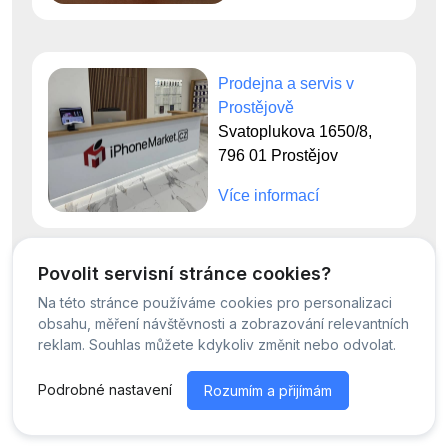
Prodejna a servis v
Prostějově
Svatoplukova 1650/8,
796 01 Prostějov
Více informací
Povolit servisní stránce cookies?
Na této stránce používáme cookies pro personalizaci
© Servis iPhoneMarket - 2026 -
Všechna práva vyhrazena.
obsahu, měření návštěvnosti a zobrazování relevantních
Běžíme na
MyRepair.app
reklam. Souhlas můžete kdykoliv změnit nebo odvolat.
Podrobné nastavení
Rozumím a přijímám