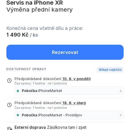
Servis na iPhone XR
Výměna přední kamery
Konečná cena včetně dílu a práce:
1 490 Kč
/ ks
Rezervovat
DOSTUPNOST OPRAVY
Najít nejbližší
Předpokládané dokončení
10. 8. v pondělí
Čas opravy: 1 hodina
·
na 1 pobočce
Pobočka
iPhoneMarket
Předpokládané dokončení
18. 8. v úterý
Čas opravy: 1 hodina
·
na 1 pobočce
Pobočka
iPhoneMarket - Prostějov
Externí doprava
Zásilkovna tam i zpět