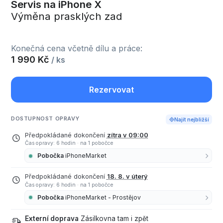
Servis na iPhone X
Výměna prasklých zad
Konečná cena včetně dílu a práce:
1 990 Kč
/ ks
Rezervovat
DOSTUPNOST OPRAVY
Najít nejbližší
Předpokládané dokončení
zítra v 09:00
Čas opravy: 6 hodin
·
na 1 pobočce
Pobočka
iPhoneMarket
Předpokládané dokončení
18. 8. v úterý
Čas opravy: 6 hodin
·
na 1 pobočce
Pobočka
iPhoneMarket - Prostějov
Externí doprava
Zásilkovna tam i zpět