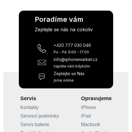
Poradíme vám
Zeptejte se nás na cokoliv
+420 777 030 046
Po - Pá: 9:00 - 17:00
info@iphonemarket.cz
napište nám kdykoliv
Zeptejte se Nás
jsme online
Servis
Opravujeme
Kontakty
iPhone
Servisní podmínky
iPad
Servis baterie
Macbook