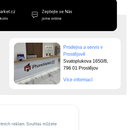
arket.cz
Zeptejte se Nás
koliv
jsme online
Prodejna a servis v
Prostějově
Svatoplukova 1650/8,
796 01 Prostějov
Více informací
ntních reklam. Souhlas můžete