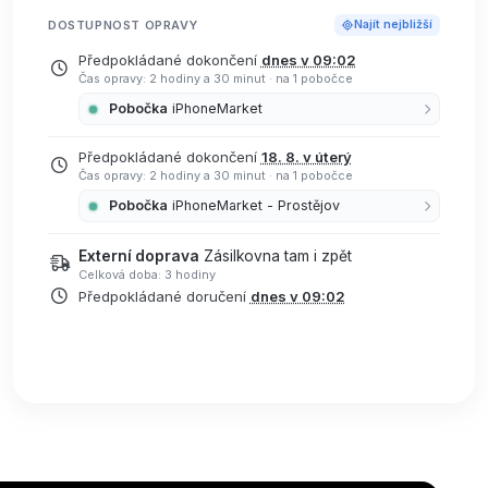
DOSTUPNOST OPRAVY
Najít nejbližší
Předpokládané dokončení
dnes v 09:02
Čas opravy: 2 hodiny a 30 minut
·
na 1 pobočce
Pobočka
iPhoneMarket
Předpokládané dokončení
18. 8. v úterý
Čas opravy: 2 hodiny a 30 minut
·
na 1 pobočce
Pobočka
iPhoneMarket - Prostějov
Externí doprava
Zásilkovna tam i zpět
Celková doba: 3 hodiny
Předpokládané doručení
dnes v 09:02