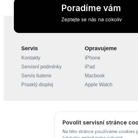
Poradíme vám
Zeptejte se nás na cokoliv
Servis
Opravujeme
Kontakty
iPhone
Servisní podmínky
iPad
Servis baterie
Macbook
Prasklý displej
Apple Watch
Povolit servisní stránce co
Na této stránce používáme cookies p
kdykoliv změnit nebo odvolat.