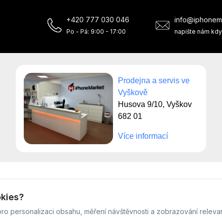
+420 777 030 046
info@iphonem
Po - Pá: 9:00 - 17:00
napište nám kdy
Prodejna a servis ve
Vyškově
Husova 9/10, Vyškov
682 01
Více informací
© Servis iPhoneMarket - 2026 -
Všechna práva vyhrazena.
okies?
Běžíme na
MyRepair.app
ro personalizaci obsahu, měření návštěvnosti a zobrazování releva