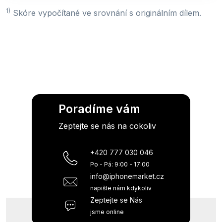
1)
Skóre vypočítané ve srovnání s originálním dílem.
Poradíme vám
Zeptejte se nás na cokoliv
+420 777 030 046
Po - Pá: 9:00 - 17:00
info@iphonemarket.cz
napište nám kdykoliv
Zeptejte se Nás
jsme online