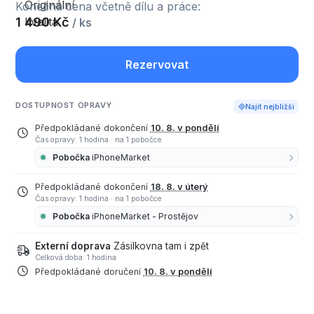
Konečná cena včetně dílu a práce:
1 490 Kč
/ ks
Rezervovat
DOSTUPNOST OPRAVY
Najít nejbližší
Předpokládané dokončení
10. 8. v pondělí
Čas opravy: 1 hodina
·
na 1 pobočce
Pobočka
iPhoneMarket
Předpokládané dokončení
18. 8. v úterý
Čas opravy: 1 hodina
·
na 1 pobočce
Pobočka
iPhoneMarket - Prostějov
Externí doprava
Zásilkovna tam i zpět
Celková doba: 1 hodina
Předpokládané doručení
10. 8. v pondělí