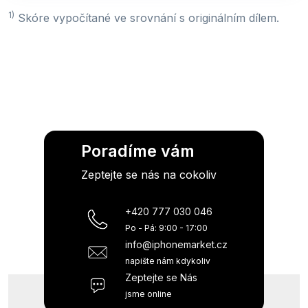
1)
Skóre vypočítané ve srovnání s originálním dílem.
Poradíme vám
Zeptejte se nás na cokoliv
+420 777 030 046
Po - Pá: 9:00 - 17:00
info@iphonemarket.cz
napište nám kdykoliv
Zeptejte se Nás
jsme online