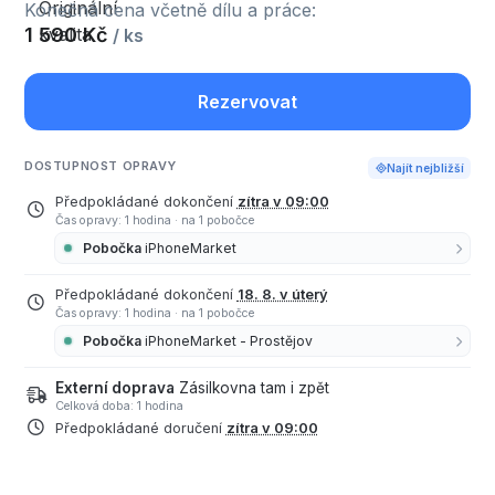
Konečná cena včetně dílu a práce:
1 590 Kč
/ ks
Rezervovat
DOSTUPNOST OPRAVY
Najít nejbližší
Předpokládané dokončení
zítra v 09:00
Čas opravy: 1 hodina
·
na 1 pobočce
Pobočka
iPhoneMarket
Předpokládané dokončení
18. 8. v úterý
Čas opravy: 1 hodina
·
na 1 pobočce
Pobočka
iPhoneMarket - Prostějov
Externí doprava
Zásilkovna tam i zpět
Celková doba: 1 hodina
Předpokládané doručení
zítra v 09:00