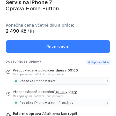
Servis na iPhone 7
Oprava Home Button
Konečná cena včetně dílu a práce:
2 490 Kč
/ ks
Rezervovat
DOSTUPNOST OPRAVY
Najít nejbližší
Předpokládané dokončení
dnes v 09:00
Čas opravy: na počkání
·
na 1 pobočce
Pobočka
iPhoneMarket
Předpokládané dokončení
18. 8. v úterý
Čas opravy: na počkání
·
na 1 pobočce
Pobočka
iPhoneMarket - Prostějov
Externí doprava
Zásilkovna tam i zpět