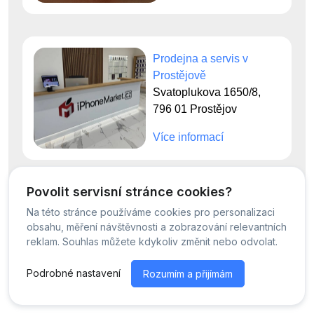
Prodejna a servis v
Prostějově
Svatoplukova 1650/8,
796 01 Prostějov
Více informací
Povolit servisní stránce cookies?
Na této stránce používáme cookies pro personalizaci
© Servis iPhoneMarket - 2026 -
Všechna práva vyhrazena.
obsahu, měření návštěvnosti a zobrazování relevantních
Běžíme na
MyRepair.app
reklam. Souhlas můžete kdykoliv změnit nebo odvolat.
Podrobné nastavení
Rozumím a přijímám