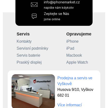
info@iphonemarket.cz
napište nám kdykoliv
Zeptejte se Nás
jsme online
Servis
Opravujeme
Kontakty
iPhone
Servisní podmínky
iPad
Servis baterie
Macbook
Prasklý displej
Apple Watch
Prodejna a servis ve
Vyškově
Husova 9/10, Vyškov
682 01
Více informací