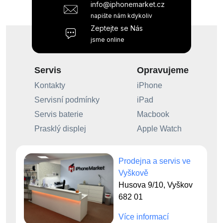
info@iphonemarket.cz
napište nám kdykoliv
Zeptejte se Nás
jsme online
Servis
Opravujeme
Kontakty
iPhone
Servisní podmínky
iPad
Servis baterie
Macbook
Prasklý displej
Apple Watch
Prodejna a servis ve
Vyškově
Husova 9/10, Vyškov
682 01
Více informací