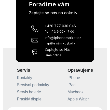
Poradíme vám
Zeptejte se nás na cokoliv
+420 777 030 046
Po - Pá: 9:00 - 17:00
info@iphonemarket.cz
napište nám kdykoliv
Zeptejte se Nás
jsme online
Servis
Opravujeme
Kontakty
iPhone
Servisní podmínky
iPad
Servis baterie
Macbook
Prasklý displej
Apple Watch