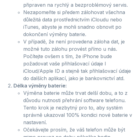
připraven na rychlý a bezproblémový servis.
Nezapomeňte si předem zálohovat všechna
důležitá data prostřednictvím iCloudu nebo
iTunes, abyste je mohli snadno obnovit po
dokončení výměny baterie.
V případě, že není provedena záloha dat, je
možné tuto zálohu provést přímo u nás.
Počítejte ovšem s tím, že iPhone bude
požadovat vaše přihlašovací údaje l
iCloud/Apple ID a stejně tak přihlašovací údaje
do dalších aplikací, jako je bankovnictví atd.
Délka výměny baterie:
Výměna baterie může trvat delší dobu, a to z
důvodu nutnosti přehrání software telefonu.
Tento krok je nezbytný pro to, aby systém
správně ukazoval 100% kondici nové baterie v
nastavení.
Očekávejte prosím, že váš telefon může být
mimo provoz po dobu několika hodin.