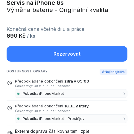
Servis na iPhone 6s
Výměna baterie - Originální kvalita
Konečná cena včetně dílu a práce:
690 Kč
/ ks
Rezervovat
DOSTUPNOST OPRAVY
Najít nejbližší
Předpokládané dokončení
zítra v 09:00
Čas opravy: 30 minut
·
na 1 pobočce
Pobočka
iPhoneMarket
Předpokládané dokončení
18. 8. v úterý
Čas opravy: 30 minut
·
na 1 pobočce
Pobočka
iPhoneMarket - Prostějov
Externí doprava
Zásilkovna tam i zpět