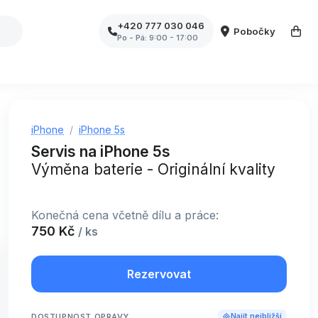
+420 777 030 046
Pobočky
Po - Pá: 9:00 - 17:00
iPhone
iPhone 5s
Servis na iPhone 5s
Výměna baterie - Originální kvality
Konečná cena včetně dílu a práce:
750 Kč
/ ks
Rezervovat
DOSTUPNOST OPRAVY
Najít nejbližší