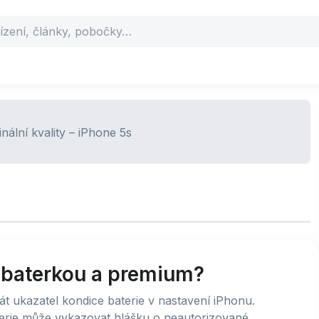
u baterkou a premium?
át ukazatel kondice baterie v nastavení iPhonu.
aterie může vykazovat hlášku o neautorizované