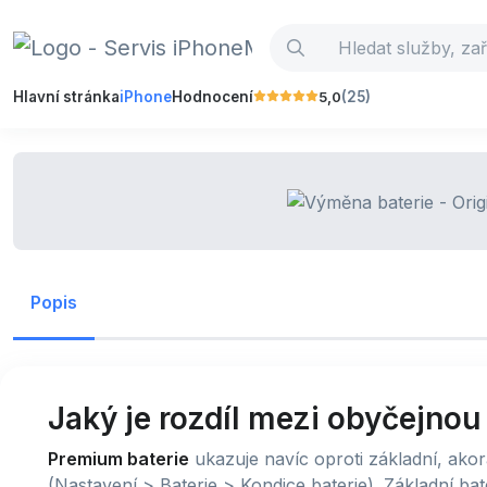
5,0
Hlavní stránka
iPhone
Hodnocení
(25)
Popis
Jaký je rozdíl mezi obyčejno
Premium baterie
ukazuje navíc oproti základní, akor
(Nastavení > Baterie > Kondice baterie). Základní b