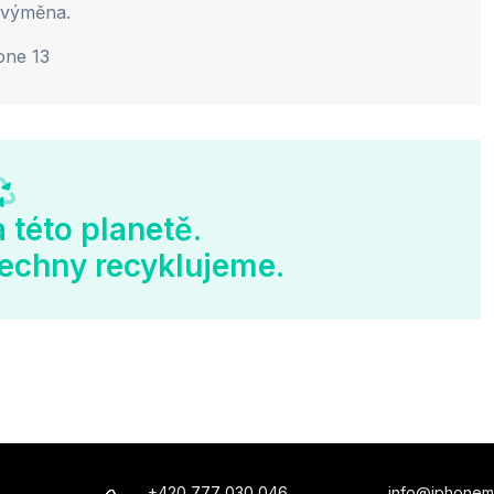
 výměna.
 této planetě.
echny recyklujeme.
+420 777 030 046
info@iphonem