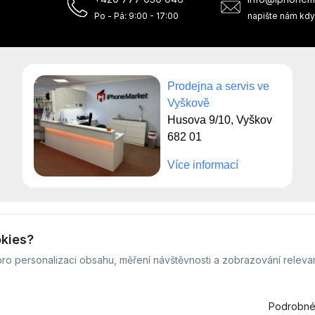
Po - Pá: 9:00 - 17:00
napište nám kdy
Prodejna a servis ve
Vyškově
Husova 9/10, Vyškov
682 01
Více informací
© Servis iPhoneMarket - 2026 -
Všechna práva vyhrazena.
okies?
Běžíme na
MyRepair.app
ro personalizaci obsahu, měření návštěvnosti a zobrazování releva
Podrobné