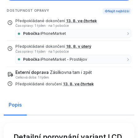
DOSTUPNOST OPRAVY
Najít nejbližší
Předpokládané dokončení
13. 8. ve čtvrtek
Čas opravy: 1 týden
·
na 1 pobočce
Pobočka
iPhoneMarket
Předpokládané dokončení
18. 8. v úterý
Čas opravy: 1 týden
·
na 1 pobočce
Pobočka
iPhoneMarket - Prostějov
Externí doprava
Zásilkovna tam i zpět
Celková doba: 1 týden
Předpokládané doručení
13. 8. ve čtvrtek
Popis
Detailní porovnání variant LCD