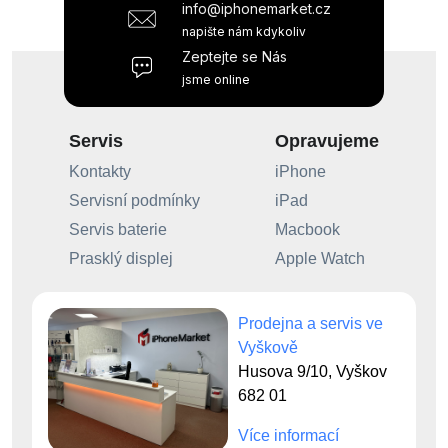
info@iphonemarket.cz
napište nám kdykoliv
Zeptejte se Nás
jsme online
Servis
Opravujeme
Kontakty
iPhone
Servisní podmínky
iPad
Servis baterie
Macbook
Prasklý displej
Apple Watch
Prodejna a servis ve
Vyškově
Husova 9/10, Vyškov
682 01
Více informací