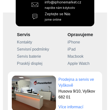
info@iphonemarket.cz
napište nám kdykoliv
Zeptejte se Nás
jsme online
Servis
Opravujeme
Kontakty
iPhone
Servisní podmínky
iPad
Servis baterie
Macbook
Prasklý displej
Apple Watch
Prodejna a servis ve
Vyškově
Husova 9/10, Vyškov
682 01
Více informací