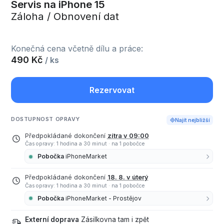
Servis na iPhone 15
Záloha / Obnovení dat
Konečná cena včetně dílu a práce:
490 Kč
/ ks
Rezervovat
DOSTUPNOST OPRAVY
Najít nejbližší
Předpokládané dokončení
zítra v 09:00
Čas opravy: 1 hodina a 30 minut
·
na 1 pobočce
Pobočka
iPhoneMarket
Předpokládané dokončení
18. 8. v úterý
Čas opravy: 1 hodina a 30 minut
·
na 1 pobočce
Pobočka
iPhoneMarket - Prostějov
Externí doprava
Zásilkovna tam i zpět