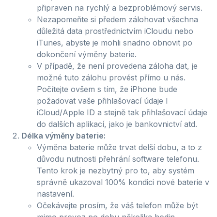
připraven na rychlý a bezproblémový servis.
Nezapomeňte si předem zálohovat všechna
důležitá data prostřednictvím iCloudu nebo
iTunes, abyste je mohli snadno obnovit po
dokončení výměny baterie.
V případě, že není provedena záloha dat, je
možné tuto zálohu provést přímo u nás.
Počítejte ovšem s tím, že iPhone bude
požadovat vaše přihlašovací údaje l
iCloud/Apple ID a stejně tak přihlašovací údaje
do dalších aplikací, jako je bankovnictví atd.
Délka výměny baterie:
Výměna baterie může trvat delší dobu, a to z
důvodu nutnosti přehrání software telefonu.
Tento krok je nezbytný pro to, aby systém
správně ukazoval 100% kondici nové baterie v
nastavení.
Očekávejte prosím, že váš telefon může být
mimo provoz po dobu několika hodin.