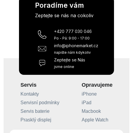
Poradíme vám
Zeptejte se nás na cokoliv
+420 777 030 046
Po - Pá: 9:00 - 17:00
info@iphonemarket.cz
napište nám kdykoliv
Zeptejte se Nás
jsme online
Servis
Opravujeme
Kontakty
iPhone
Servisní podmínky
iPad
Servis baterie
Macbook
Prasklý displej
Apple Watch