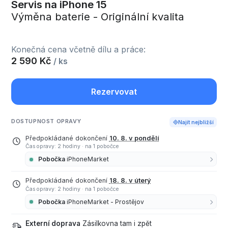
Servis na iPhone 15
Výměna baterie - Originální kvalita
Konečná cena včetně dílu a práce:
2 590 Kč
/ ks
Rezervovat
DOSTUPNOST OPRAVY
Najít nejbližší
Předpokládané dokončení
10. 8. v pondělí
Čas opravy: 2 hodiny
·
na 1 pobočce
Pobočka
iPhoneMarket
Předpokládané dokončení
18. 8. v úterý
Čas opravy: 2 hodiny
·
na 1 pobočce
Pobočka
iPhoneMarket - Prostějov
Externí doprava
Zásilkovna tam i zpět