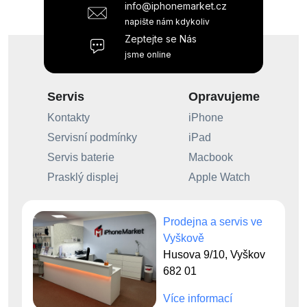
info@iphonemarket.cz
napište nám kdykoliv
Zeptejte se Nás
jsme online
Servis
Opravujeme
Kontakty
iPhone
Servisní podmínky
iPad
Servis baterie
Macbook
Prasklý displej
Apple Watch
Prodejna a servis ve
Vyškově
Husova 9/10, Vyškov
682 01
Více informací