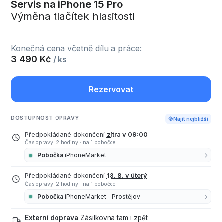
Servis na iPhone 15 Pro
Výměna tlačítek hlasitosti
Konečná cena včetně dílu a práce:
3 490 Kč
/ ks
Rezervovat
DOSTUPNOST OPRAVY
Najít nejbližší
Předpokládané dokončení
zítra v 09:00
Čas opravy: 2 hodiny
·
na 1 pobočce
Pobočka
iPhoneMarket
Předpokládané dokončení
18. 8. v úterý
Čas opravy: 2 hodiny
·
na 1 pobočce
Pobočka
iPhoneMarket - Prostějov
Externí doprava
Zásilkovna tam i zpět