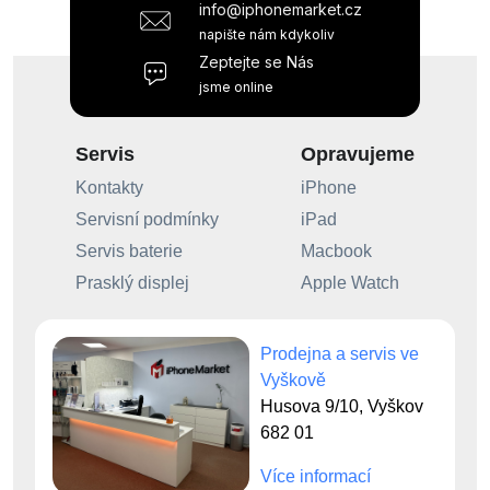
info@iphonemarket.cz
napište nám kdykoliv
Zeptejte se Nás
jsme online
Servis
Opravujeme
Kontakty
iPhone
Servisní podmínky
iPad
Servis baterie
Macbook
Prasklý displej
Apple Watch
Prodejna a servis ve
Vyškově
Husova 9/10, Vyškov
682 01
Více informací