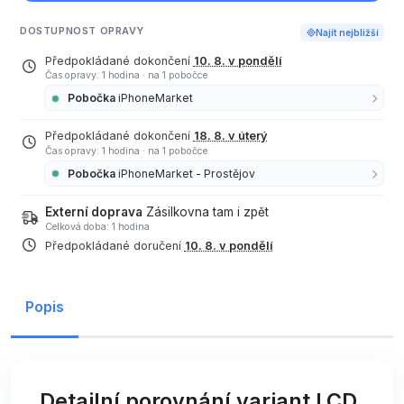
DOSTUPNOST OPRAVY
Najít nejbližší
Předpokládané dokončení
10. 8. v pondělí
Čas opravy: 1 hodina
·
na 1 pobočce
Pobočka
iPhoneMarket
Předpokládané dokončení
18. 8. v úterý
Čas opravy: 1 hodina
·
na 1 pobočce
Pobočka
iPhoneMarket - Prostějov
Externí doprava
Zásilkovna tam i zpět
Celková doba: 1 hodina
Předpokládané doručení
10. 8. v pondělí
Popis
Detailní porovnání variant LCD