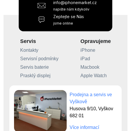
info@iphonemarket.cz
napište nám kdykoliv
Zeptejte se Nás
jsme online
Servis
Opravujeme
Kontakty
iPhone
Servisní podmínky
iPad
Servis baterie
Macbook
Prasklý displej
Apple Watch
Prodejna a servis ve
Vyškově
Husova 9/10, Vyškov
682 01
Více informací