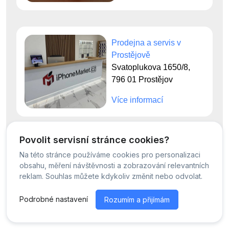
Prodejna a servis v
Prostějově
Svatoplukova 1650/8,
796 01 Prostějov
Více informací
Povolit servisní stránce cookies?
Na této stránce používáme cookies pro personalizaci
© Servis iPhoneMarket - 2026 -
Všechna práva vyhrazena.
obsahu, měření návštěvnosti a zobrazování relevantních
Běžíme na
MyRepair.app
reklam. Souhlas můžete kdykoliv změnit nebo odvolat.
Podrobné nastavení
Rozumím a přijímám