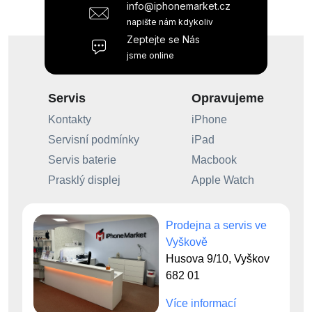
info@iphonemarket.cz
napište nám kdykoliv
Zeptejte se Nás
jsme online
Servis
Opravujeme
Kontakty
iPhone
Servisní podmínky
iPad
Servis baterie
Macbook
Prasklý displej
Apple Watch
Prodejna a servis ve
Vyškově
Husova 9/10, Vyškov
682 01
Více informací