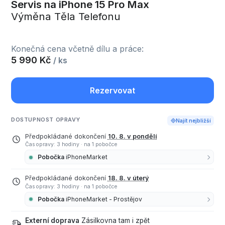
Servis na iPhone 15 Pro Max
Výměna Těla Telefonu
Konečná cena včetně dílu a práce:
5 990 Kč
/ ks
Rezervovat
DOSTUPNOST OPRAVY
Najít nejbližší
Předpokládané dokončení
10. 8. v pondělí
Čas opravy: 3 hodiny
·
na 1 pobočce
Pobočka
iPhoneMarket
Předpokládané dokončení
18. 8. v úterý
Čas opravy: 3 hodiny
·
na 1 pobočce
Pobočka
iPhoneMarket - Prostějov
Externí doprava
Zásilkovna tam i zpět