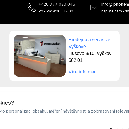
+420 777 030 046
info@iphonem
Po - Pá: 9:00 - 17:00
napište nám kdy
Prodejna a servis ve
Vyškově
Husova 9/10, Vyškov
682 01
Více informací
© Servis iPhoneMarket - 2026 -
Všechna práva vyhrazena.
okies?
Běžíme na
MyRepair.app
ro personalizaci obsahu, měření návštěvnosti a zobrazování releva