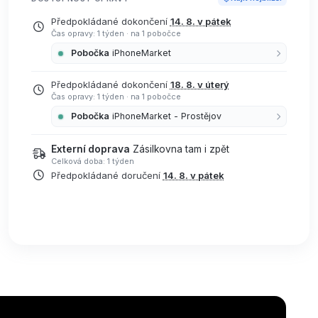
Předpokládané dokončení
14. 8. v pátek
Čas opravy: 1 týden
·
na 1 pobočce
Pobočka
iPhoneMarket
Předpokládané dokončení
18. 8. v úterý
Čas opravy: 1 týden
·
na 1 pobočce
Pobočka
iPhoneMarket - Prostějov
Externí doprava
Zásilkovna tam i zpět
Celková doba: 1 týden
Předpokládané doručení
14. 8. v pátek