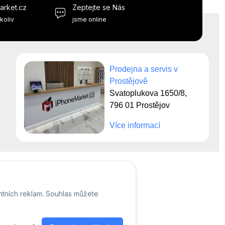
arket.cz
Zeptejte se Nás
koliv
jsme online
Prodejna a servis v
Prostějově
Svatoplukova 1650/8,
796 01 Prostějov
Více informací
ntních reklam. Souhlas můžete