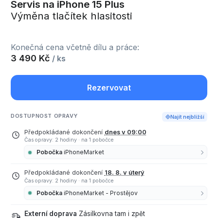
Servis na iPhone 15 Plus
Výměna tlačítek hlasitosti
Konečná cena včetně dílu a práce:
3 490 Kč
/ ks
Rezervovat
DOSTUPNOST OPRAVY
Najít nejbližší
Předpokládané dokončení
dnes v 09:00
Čas opravy: 2 hodiny
·
na 1 pobočce
Pobočka
iPhoneMarket
Předpokládané dokončení
18. 8. v úterý
Čas opravy: 2 hodiny
·
na 1 pobočce
Pobočka
iPhoneMarket - Prostějov
Externí doprava
Zásilkovna tam i zpět