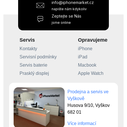
info@iphonemarket.cz
napište nám kdykoliv
Zeptejte se Nás
jsme online
Servis
Opravujeme
Kontakty
iPhone
Servisní podmínky
iPad
Servis baterie
Macbook
Prasklý displej
Apple Watch
Prodejna a servis ve
Vyškově
Husova 9/10, Vyškov
682 01
Více informací