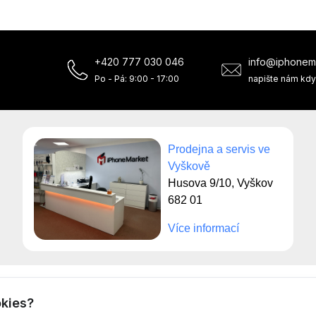
+420 777 030 046
info@iphonem
Po - Pá: 9:00 - 17:00
napište nám kdy
Prodejna a servis ve
Vyškově
Husova 9/10, Vyškov
682 01
Více informací
© Servis iPhoneMarket - 2026 -
Všechna práva vyhrazena.
okies?
Běžíme na
MyRepair.app