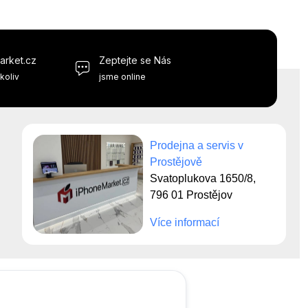
arket.cz
Zeptejte se Nás
koliv
jsme online
Prodejna a servis v
Prostějově
Svatoplukova 1650/8,
796 01 Prostějov
Více informací