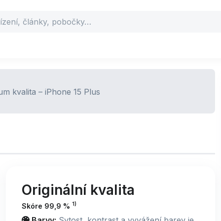
Originální kvalita
1)
Skóre 99,9 %
Barvy:
Sytost, kontrast a vyvážení barev je