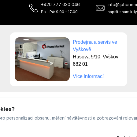
+420 777 030 046
info@iphonem
Po - Pá: 9:00 - 17:00
napište nám kdy
Prodejna a servis ve
Vyškově
Husova 9/10, Vyškov
682 01
Více informací
© Servis iPhoneMarket - 2026 -
Všechna práva vyhrazena.
okies?
Běžíme na
MyRepair.app
ro personalizaci obsahu, měření návštěvnosti a zobrazování releva