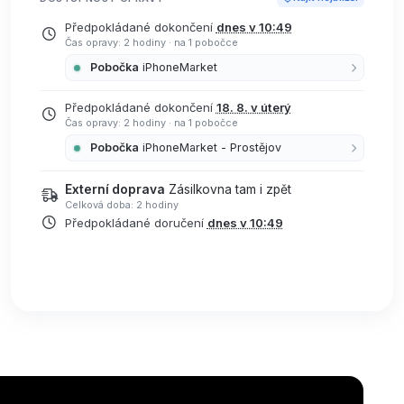
Předpokládané dokončení
dnes v 10:49
Čas opravy: 2 hodiny
·
na 1 pobočce
Pobočka
iPhoneMarket
Předpokládané dokončení
18. 8. v úterý
Čas opravy: 2 hodiny
·
na 1 pobočce
Pobočka
iPhoneMarket - Prostějov
Externí doprava
Zásilkovna tam i zpět
Celková doba: 2 hodiny
Předpokládané doručení
dnes v 10:49