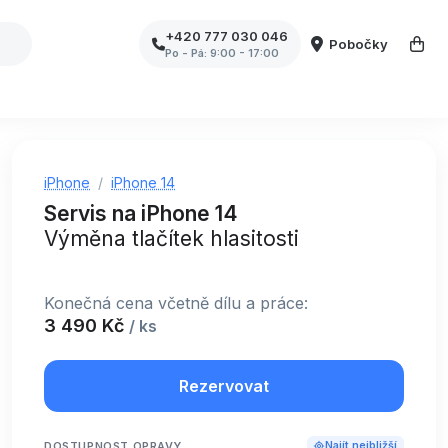
+420 777 030 046
Pobočky
Po - Pá: 9:00 - 17:00
iPhone
iPhone 14
Servis na iPhone 14
Výměna tlačítek hlasitosti
Konečná cena včetně dílu a práce:
3 490 Kč
/ ks
Rezervovat
DOSTUPNOST OPRAVY
Najít nejbližší