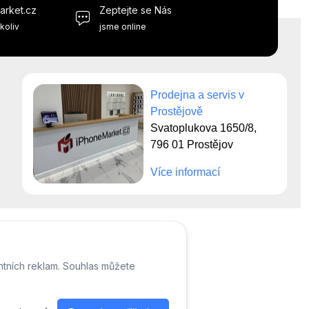
arket.cz
Zeptejte se Nás
koliv
jsme online
Prodejna a servis v
Prostějově
Svatoplukova 1650/8,
796 01 Prostějov
Více informací
ntních reklam. Souhlas můžete