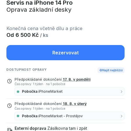
Servis na iPhone 14 Pro
Oprava základní desky
Konečná cena včetně dílu a práce
Od 6 500 Kč
/ ks
Rezervovat
DOSTUPNOST OPRAVY
Najít nejbližší
Předpokládané dokončení
17. 8. v pondělí
Čas opravy: 1 týden
·
na 1 pobočce
Pobočka
iPhoneMarket
Předpokládané dokončení
18. 8. v úterý
Čas opravy: 1 týden
·
na 1 pobočce
Pobočka
iPhoneMarket - Prostějov
Externí doprava
Zásilkovna tam i zpět