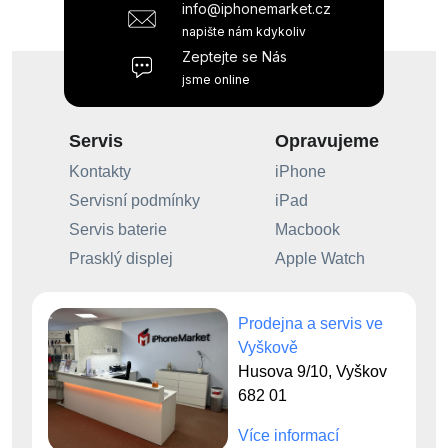
info@iphonemarket.cz
napište nám kdykoliv
Zeptejte se Nás
jsme online
Servis
Opravujeme
Kontakty
iPhone
Servisní podmínky
iPad
Servis baterie
Macbook
Prasklý displej
Apple Watch
Prodejna a servis ve
Vyškově
Husova 9/10, Vyškov
682 01
Více informací