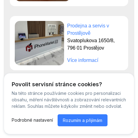
Prodejna a servis v
Prostějově
Svatoplukova 1650/8,
796 01 Prostějov
Více informací
Povolit servisní stránce cookies?
Na této stránce používáme cookies pro personalizaci
© Servis iPhoneMarket - 2026 -
Všechna práva vyhrazena.
obsahu, měření návštěvnosti a zobrazování relevantních
Běžíme na
MyRepair.app
reklam. Souhlas můžete kdykoliv změnit nebo odvolat.
Podrobné nastavení
Rozumím a přijímám