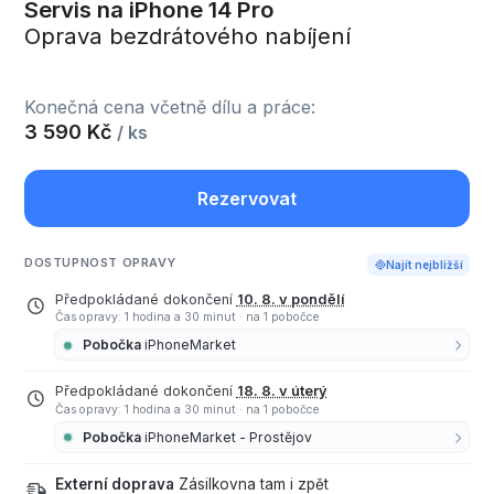
Servis na iPhone 14 Pro
Oprava bezdrátového nabíjení
Konečná cena včetně dílu a práce:
3 590 Kč
/ ks
Rezervovat
DOSTUPNOST OPRAVY
Najít nejbližší
Předpokládané dokončení
10. 8. v pondělí
Čas opravy: 1 hodina a 30 minut
·
na 1 pobočce
Pobočka
iPhoneMarket
Předpokládané dokončení
18. 8. v úterý
Čas opravy: 1 hodina a 30 minut
·
na 1 pobočce
Pobočka
iPhoneMarket - Prostějov
Externí doprava
Zásilkovna tam i zpět