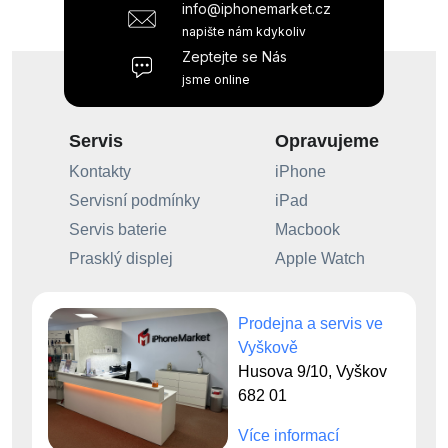
info@iphonemarket.cz
napište nám kdykoliv
Zeptejte se Nás
jsme online
Servis
Opravujeme
Kontakty
iPhone
Servisní podmínky
iPad
Servis baterie
Macbook
Prasklý displej
Apple Watch
Prodejna a servis ve
Vyškově
Husova 9/10, Vyškov
682 01
Více informací