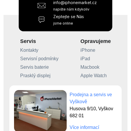
info@iphonemarket.cz
napište nám kdykoliv
Zeptejte se Nás
jsme online
Servis
Opravujeme
Kontakty
iPhone
Servisní podmínky
iPad
Servis baterie
Macbook
Prasklý displej
Apple Watch
Prodejna a servis ve
Vyškově
Husova 9/10, Vyškov
682 01
Více informací