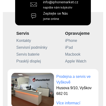
info@iphonemarket.cz
napište nám kdykoliv
Zeptejte se Nás
jsme online
Servis
Opravujeme
Kontakty
iPhone
Servisní podmínky
iPad
Servis baterie
Macbook
Prasklý displej
Apple Watch
Prodejna a servis ve
Vyškově
Husova 9/10, Vyškov
682 01
Více informací