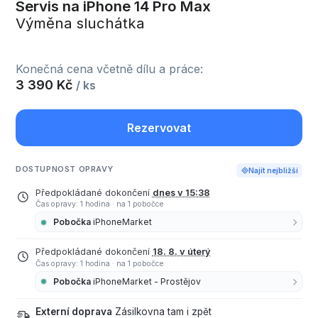
Servis na iPhone 14 Pro Max
Výměna sluchátka
Konečná cena včetně dílu a práce:
3 390 Kč
/ ks
Rezervovat
DOSTUPNOST OPRAVY
Najít nejbližší
Předpokládané dokončení
dnes v 15:38
Čas opravy: 1 hodina
·
na 1 pobočce
Pobočka
iPhoneMarket
Předpokládané dokončení
18. 8. v úterý
Čas opravy: 1 hodina
·
na 1 pobočce
Pobočka
iPhoneMarket - Prostějov
Externí doprava
Zásilkovna tam i zpět