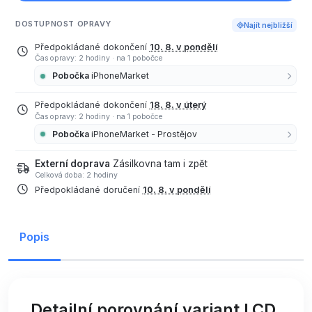
DOSTUPNOST OPRAVY
Najít nejbližší
Předpokládané dokončení
10. 8. v pondělí
Čas opravy: 2 hodiny
·
na 1 pobočce
Pobočka
iPhoneMarket
Předpokládané dokončení
18. 8. v úterý
Čas opravy: 2 hodiny
·
na 1 pobočce
Pobočka
iPhoneMarket - Prostějov
Externí doprava
Zásilkovna tam i zpět
Celková doba: 2 hodiny
Předpokládané doručení
10. 8. v pondělí
Popis
Detailní porovnání variant LCD