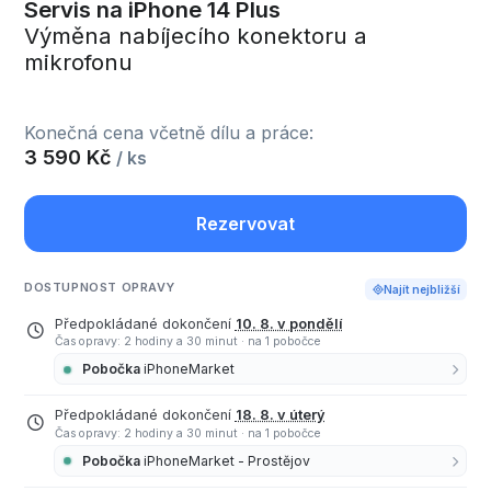
Servis na iPhone 14 Plus
Výměna nabíjecího konektoru a
mikrofonu
Konečná cena včetně dílu a práce:
3 590 Kč
/ ks
Rezervovat
DOSTUPNOST OPRAVY
Najít nejbližší
Předpokládané dokončení
10. 8. v pondělí
Čas opravy: 2 hodiny a 30 minut
·
na 1 pobočce
Pobočka
iPhoneMarket
Předpokládané dokončení
18. 8. v úterý
Čas opravy: 2 hodiny a 30 minut
·
na 1 pobočce
Pobočka
iPhoneMarket - Prostějov