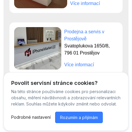
Více informací
Prodejna a servis v
Prostějově
Svatoplukova 1650/8,
796 01 Prostějov
Více informací
Povolit servisní stránce cookies?
Na této stránce používáme cookies pro personalizaci
© Servis iPhoneMarket - 2026 -
Všechna práva vyhrazena.
obsahu, měření návštěvnosti a zobrazování relevantních
Běžíme na
MyRepair.app
reklam. Souhlas můžete kdykoliv změnit nebo odvolat.
Podrobné nastavení
Rozumím a přijímám