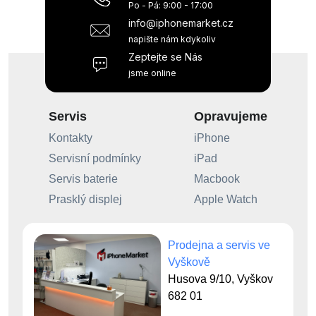
Po - Pá: 9:00 - 17:00
info@iphonemarket.cz
napište nám kdykoliv
Zeptejte se Nás
jsme online
Servis
Opravujeme
Kontakty
iPhone
Servisní podmínky
iPad
Servis baterie
Macbook
Prasklý displej
Apple Watch
Prodejna a servis ve
Vyškově
Husova 9/10, Vyškov
682 01