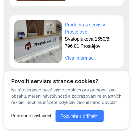
Prodejna a servis v
Prostějově
Svatoplukova 1650/8,
796 01 Prostějov
Více informací
Povolit servisní stránce cookies?
Na této stránce používáme cookies pro personalizaci
© Servis iPhoneMarket - 2026 -
Všechna práva vyhrazena.
obsahu, měření návštěvnosti a zobrazování relevantních
Běžíme na
MyRepair.app
reklam. Souhlas můžete kdykoliv změnit nebo odvolat.
Podrobné nastavení
Rozumím a přijímám