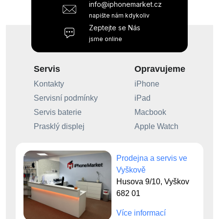
info@iphonemarket.cz
napište nám kdykoliv
Zeptejte se Nás
jsme online
Servis
Opravujeme
Kontakty
iPhone
Servisní podmínky
iPad
Servis baterie
Macbook
Prasklý displej
Apple Watch
Prodejna a servis ve
Vyškově
Husova 9/10, Vyškov
682 01
Více informací