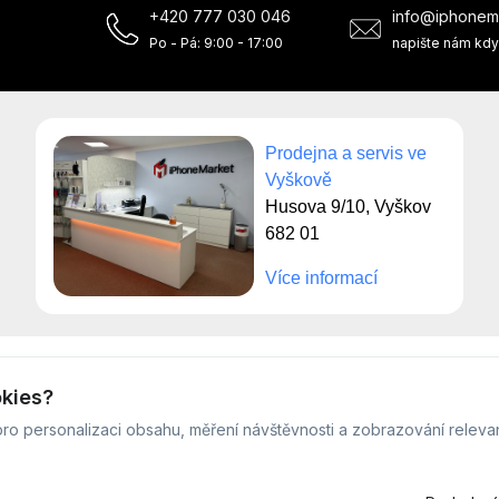
+420 777 030 046
info@iphonem
Po - Pá: 9:00 - 17:00
napište nám kdy
Prodejna a servis ve
Vyškově
Husova 9/10, Vyškov
682 01
Více informací
© Servis iPhoneMarket - 2026 -
Všechna práva vyhrazena.
okies?
Běžíme na
MyRepair.app
ro personalizaci obsahu, měření návštěvnosti a zobrazování releva