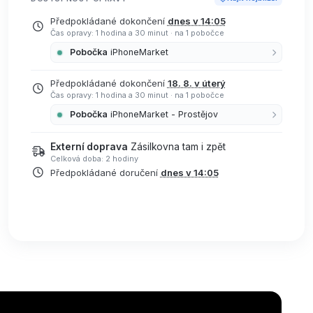
Předpokládané dokončení
dnes v 14:05
Čas opravy: 1 hodina a 30 minut
·
na 1 pobočce
Pobočka
iPhoneMarket
Předpokládané dokončení
18. 8. v úterý
Čas opravy: 1 hodina a 30 minut
·
na 1 pobočce
Pobočka
iPhoneMarket - Prostějov
Externí doprava
Zásilkovna tam i zpět
Celková doba: 2 hodiny
Předpokládané doručení
dnes v 14:05