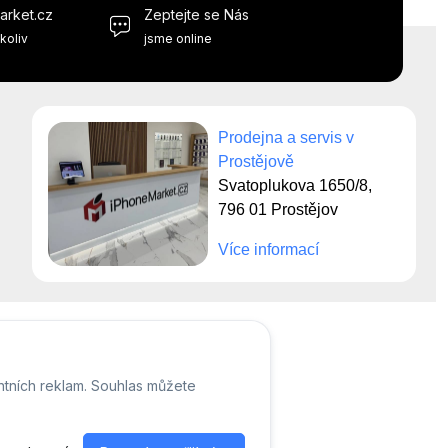
arket.cz
Zeptejte se Nás
koliv
jsme online
Prodejna a servis v
Prostějově
Svatoplukova 1650/8,
796 01 Prostějov
Více informací
ntních reklam. Souhlas můžete