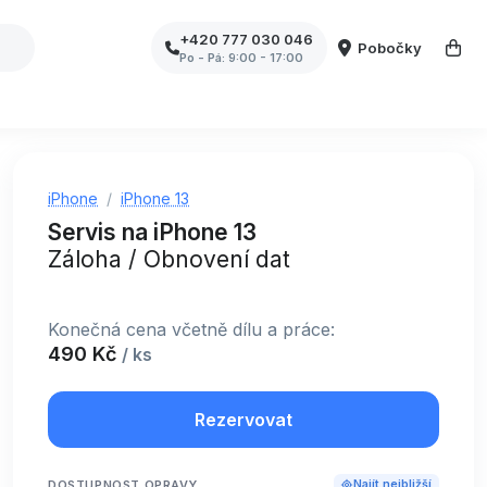
+420 777 030 046
Pobočky
Po - Pá: 9:00 - 17:00
iPhone
iPhone 13
Servis na iPhone 13
Záloha / Obnovení dat
Konečná cena včetně dílu a práce:
490 Kč
/ ks
Rezervovat
DOSTUPNOST OPRAVY
Najít nejbližší